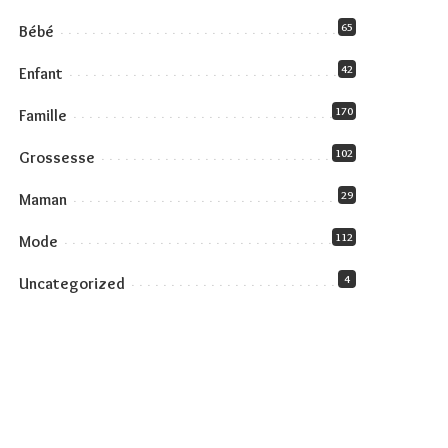
65
Bébé
42
Enfant
170
Famille
102
Grossesse
29
Maman
112
Mode
4
Uncategorized