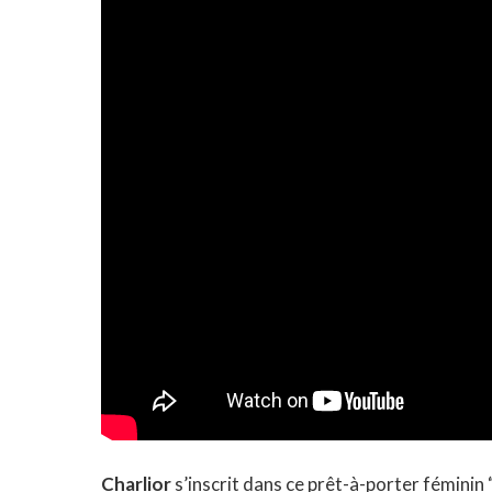
Charlior
s’inscrit dans ce
prêt-à-porter féminin
“