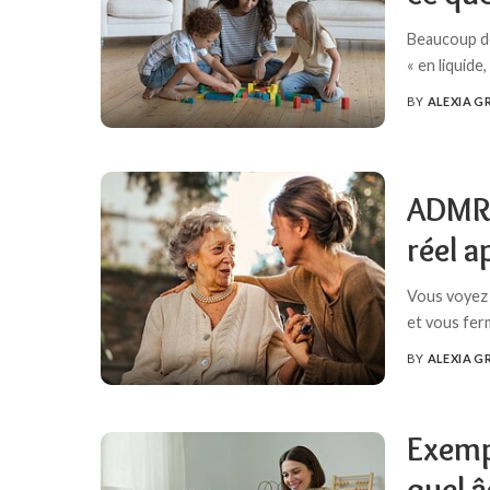
Beaucoup de
« en liquide
BY
ALEXIA G
POSTED
BY
ADMR :
réel a
Vous voyez 
et vous fe
BY
ALEXIA G
POSTED
BY
Exempl
quel â