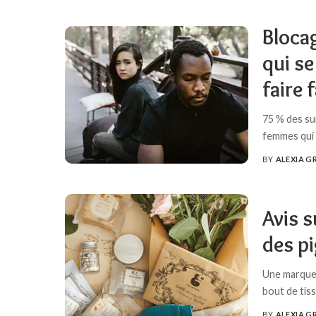
BY
Bloca
qui s
faire 
75 % des su
femmes qui
BY
ALEXIA G
POSTED
BY
Avis s
des p
Une marque 
bout de tis
BY
ALEXIA G