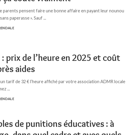
 parents pensent faire une bonne affaire en payant leur nounou
, sans paperasse ». Sauf
...
RENDALE
 prix de l’heure en 2025 et coût
près aides
un tarif de 32 € l’heure affiché par votre association ADMR locale
rmez
...
RENDALE
es de punitions éducatives : à
ge, dans quel cadre et avec quels