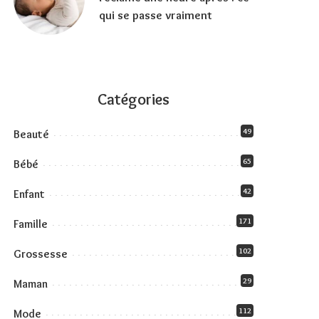
qui se passe vraiment
Catégories
49
Beauté
65
Bébé
42
Enfant
171
Famille
102
Grossesse
29
Maman
112
Mode