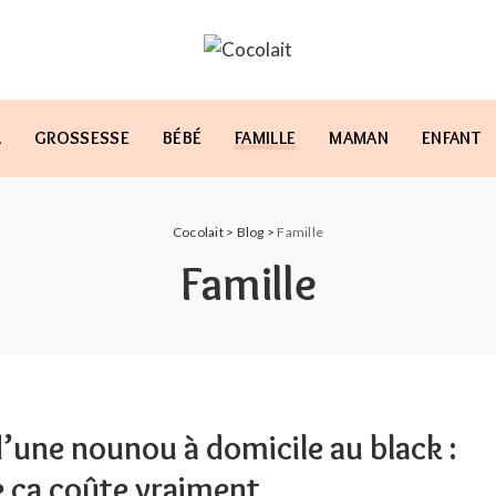
L
GROSSESSE
BÉBÉ
FAMILLE
MAMAN
ENFANT
Cocolait
>
Blog
>
Famille
Famille
d’une nounou à domicile au black :
e ça coûte vraiment