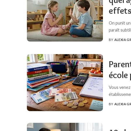
effets
On punit un 
paraît subti
BY
ALEXIA G
POSTED
BY
Parent
école 
Vous venez 
établisseme
BY
ALEXIA G
POSTED
BY