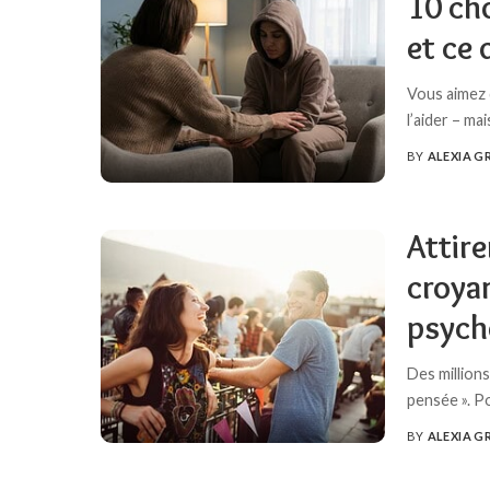
10 cho
et ce 
Vous aimez 
l’aider – ma
BY
ALEXIA G
POSTED
BY
Attire
croyan
psych
Des million
pensée ». P
BY
ALEXIA G
POSTED
BY