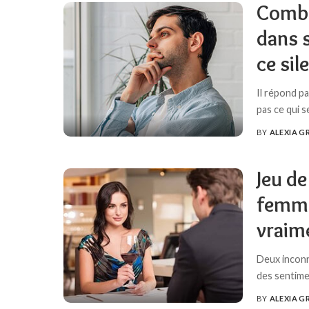
Combi
dans s
ce sil
Il répond p
pas ce qui 
BY
ALEXIA G
POSTED
BY
Jeu d
femme 
vraim
Deux inconn
des sentim
BY
ALEXIA G
POSTED