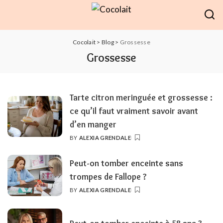
Cocolait
>
Blog
>
Grossesse
Grossesse
Tarte citron meringuée et grossesse :
ce qu’il faut vraiment savoir avant
d’en manger
BY
ALEXIA GRENDALE
POSTED
BY
Peut-on tomber enceinte sans
trompes de Fallope ?
BY
ALEXIA GRENDALE
POSTED
BY