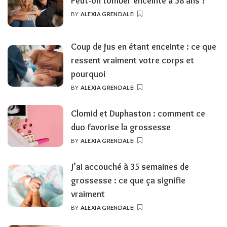
Peut-on tomber enceinte à 58 ans ?
BY
ALEXIA GRENDALE
POSTED
BY
Coup de jus en étant enceinte : ce que
ressent vraiment votre corps et
pourquoi
BY
ALEXIA GRENDALE
POSTED
BY
Clomid et Duphaston : comment ce
duo favorise la grossesse
BY
ALEXIA GRENDALE
POSTED
BY
J’ai accouché à 35 semaines de
grossesse : ce que ça signifie
vraiment
BY
ALEXIA GRENDALE
POSTED
BY