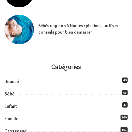
Bébés nageurs à Nantes : piscines, tarifs et
conseils pour bien démarrer
Catégories
49
Beauté
65
Bébé
42
Enfant
169
Famille
102
Grossesse