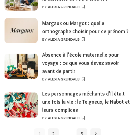
BY
ALEXIA GRENDALE
POSTED
BY
Margaux ou Margot : quelle
orthographe choisir pour ce prénom ?
BY
ALEXIA GRENDALE
POSTED
BY
Absence à l’école maternelle pour
voyage : ce que vous devez savoir
avant de partir
BY
ALEXIA GRENDALE
POSTED
BY
Les personnages méchants d’Il était
une fois la vie : le Teigneux, le Nabot et
leurs complices
BY
ALEXIA GRENDALE
POSTED
BY
…
1
2
5