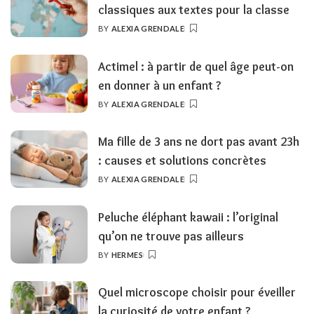
classiques aux textes pour la classe
BY
ALEXIA GRENDALE
POSTED
BY
Actimel : à partir de quel âge peut-on
en donner à un enfant ?
BY
ALEXIA GRENDALE
POSTED
BY
Ma fille de 3 ans ne dort pas avant 23h
: causes et solutions concrètes
BY
ALEXIA GRENDALE
POSTED
BY
Peluche éléphant kawaii : l’original
qu’on ne trouve pas ailleurs
BY
HERMES
POSTED
BY
Quel microscope choisir pour éveiller
la curiosité de votre enfant ?