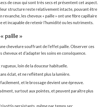
ecs de ceux qui sont très secs et présentent cet aspect.
eur structure reste relativement intacte, pouvant être
 revanche, les cheveux « paille » ont une fibre capillaire
et incapable de retenir l’humidité ou les nutriments.
« paille »
une chevelure souffrant de l’effet paille. Observer ces
s cheveux et d’adapter les soins en conséquence.
rugueux, loin de la douceur habituelle.
ans éclat, et ne reflètent plus la lumière.
acilement, et le brossage devient une épreuve.
sément, surtout aux pointes, et peuvent paraître plus
frisottis persistants, même par temps sec.