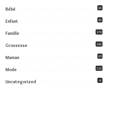
65
Bébé
42
Enfant
170
Famille
102
Grossesse
29
Maman
112
Mode
4
Uncategorized