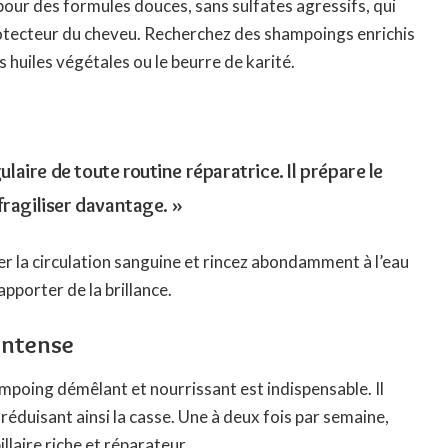
our des formules douces, sans sulfates agressifs, qui
rotecteur du cheveu. Recherchez des shampoings enrichis
huiles végétales ou le beurre de karité.
laire de toute routine réparatrice. Il prépare le
 fragiliser davantage. »
er la circulation sanguine et rincez abondamment à l’eau
apporter de la brillance.
intense
mpoing démêlant et nourrissant est indispensable. Il
e, réduisant ainsi la casse. Une à deux fois par semaine,
laire riche et réparateur.