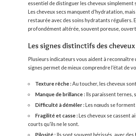
essentiel de distinguer les cheveux simplement s
Les cheveux secs manquent d’hydratation, mais l
restaurée avec des soins hydratants réguliers. En
profondément altérée, souvent poreuse, ouverte 
Les signes distinctifs des cheveux 
Plusieurs indicateurs vous aident à reconnaître 
signes permet de mieux comprendre l’état de vo
Texture rêche :
Au toucher, les cheveux sont 
Manque de brillance :
Ils paraissent ternes, s
Difficulté à démêler :
Les nœuds se forment f
Fragilité et casse :
Les cheveux se cassent ai
courts qu’ils ne le sont.
Pilosité :
Ils sont souvent hérissés, avec des 