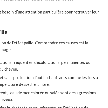
t besoin d’une attention particulière pour retrouver leur
ille
ion de l’effet paille. Comprendre ces causes est la
ommages.
rations fréquentes, décolorations, permanentes ou
 du cheveu.
 et sans protection d’outils chauffants comme les fers à
empérature dessèche la fibre.
e vent, l’eau de mer chlorée ou salée sont des agressions
cheveux.
ine hydratante et nourrissante, ou l’utilisation de