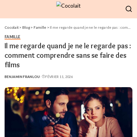
Cocolait
>
Blog
>
Famille
>
Il me regarde quand je ne le regarde pas : comment comprendre sans se faire des films
FAMILLE
Il me regarde quand je ne le regarde pas :
comment comprendre sans se faire des
films
BENJAMIN FRANLOU
FÉVRIER 11, 2026
POSTED
BY