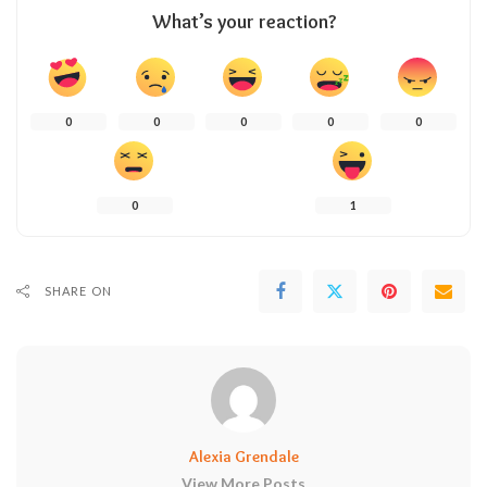
What’s your reaction?
0
0
0
0
0
0
1
SHARE ON
Alexia Grendale
View More Posts