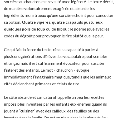
sorcière au chaudron est revisité avec légèreté. Le texte décrit,
de manière volontairement exagérée et absurde, les
ingrédients monstrueux qu’une sorcière choisit pour concocter
sa potion.
Quatre vipères, quatre crapauds pustuleux,
quelques poils de loup ou de hibou :
le poème joue avec les
codes du dégoût pour provoquer le rire plutôt que la peur.
Ce qui fait la force du texte, c’est sa capacité à parler à
plusieurs générations d’élèves. Le vocabulaire peut sembler
étrange, mais il est suffisamment évocateur pour susciter
l’intérêt des enfants. Le mot « chaudron » évoque
immédiatement l’imaginaire magique, tandis que les animaux
cités déclenchent grimaces et éclats de rire.
Le côté absurde et caricatural rappelle un peu les recettes
impossibles inventées par les enfants eux-mêmes quand ils
jouent à “cuisiner” avec des cailloux, des feuilles ou des
insectes dans le jardin. On est en plein dans la logique du jeu.