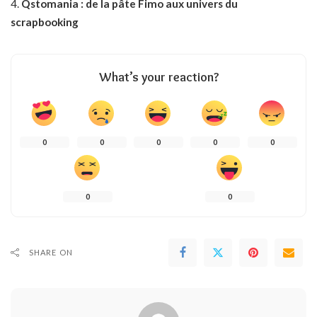
Qstomania : de la pâte Fimo aux univers du
scrapbooking
What’s your reaction?
0
0
0
0
0
0
0
SHARE ON