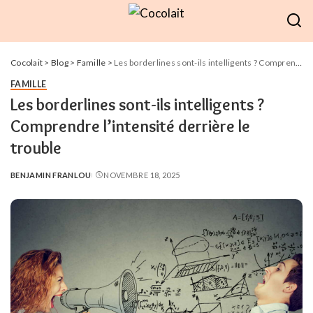
Cocolait
>
Blog
>
Famille
>
Les borderlines sont-ils intelligents ? Comprendre l’intensité derrière le trouble
FAMILLE
Les borderlines sont-ils intelligents ?
Comprendre l’intensité derrière le
trouble
BENJAMIN FRANLOU
NOVEMBRE 18, 2025
POSTED
BY