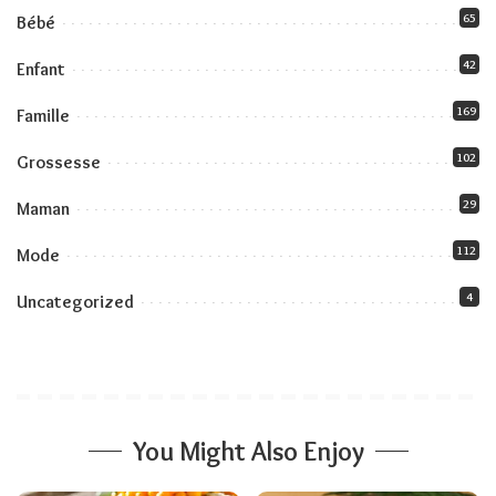
65
Bébé
42
Enfant
169
Famille
102
Grossesse
29
Maman
112
Mode
4
Uncategorized
You Might Also Enjoy