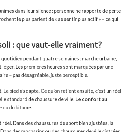
nanimes dans leur silence : personne ne rapporte de perte
chent le plus parlent de « se sentir plus actif » – ce qui
oli : que vaut-elle vraiment?
té quotidien pendant quatre semaines : marche urbaine,
t léger. Les premières heures sont marquées par une
aire – pas désagréable, juste perceptible.
 Le pied s’adapte. Ce qu’on retient ensuite, c’est un réel
elle standard de chaussure de ville.
Le confort au
e ou du bitume.
 réel. Dans des chaussures de sport bien ajustées, la
. Dans des mocassins ou des chaussures de ville cintrées,