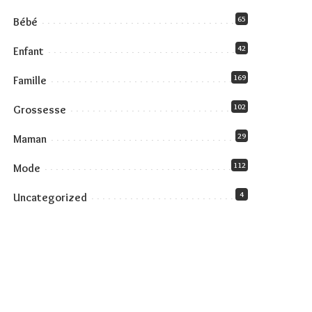
65
Bébé
42
Enfant
169
Famille
102
Grossesse
29
Maman
112
Mode
4
Uncategorized