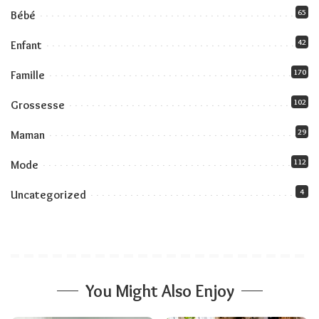
65
Bébé
42
Enfant
170
Famille
102
Grossesse
29
Maman
112
Mode
4
Uncategorized
You Might Also Enjoy