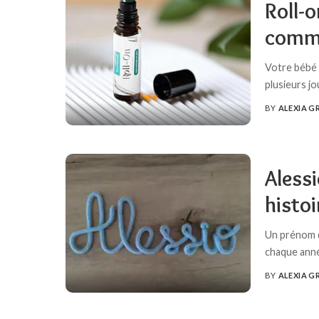
Roll-o
comme
Votre bébé 
plusieurs jo
BY
ALEXIA G
POSTED
BY
Alessi
histoi
Un prénom q
chaque anné
BY
ALEXIA G
POSTED
BY