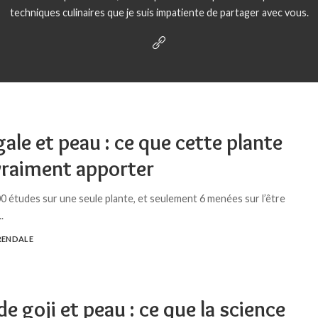
techniques culinaires que je suis impatiente de partager avec vous.
ale et peau : ce que cette plante
vraiment apporter
00 études sur une seule plante, et seulement 6 menées sur l’être
..
RENDALE
de goji et peau : ce que la science