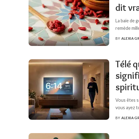
dit v
La baie de g
remède millé
BY
ALEXIA G
POSTED
BY
Télé q
signif
spirit
Vous êtes se
vous ayez 
BY
ALEXIA G
POSTED
BY