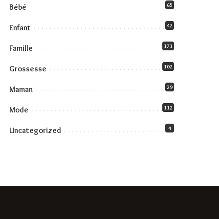
65
Bébé
42
Enfant
171
Famille
102
Grossesse
29
Maman
112
Mode
4
Uncategorized