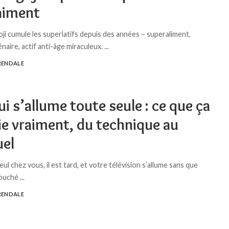
raiment
oji cumule les superlatifs depuis des années – superaliment,
naire, actif anti-âge miraculeux.
...
RENDALE
ui s’allume toute seule : ce que ça
ie vraiment, du technique au
uel
ul chez vous, il est tard, et votre télévision s’allume sans que
touché
...
RENDALE