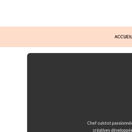
ACCUEI
Chef cuistot passionnée
créatives développée