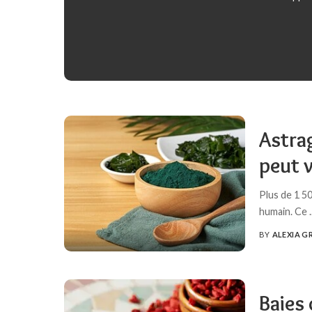
Astrag
peut 
Plus de 1 5
humain. Ce
.
BY
ALEXIA G
POSTED
BY
Baies 