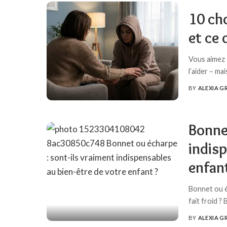
10 cho
et ce 
Vous aimez 
l’aider – ma
BY
ALEXIA G
POSTED
BY
Bonnet
indisp
enfan
Bonnet ou éc
fait froid 
BY
ALEXIA G
POSTED