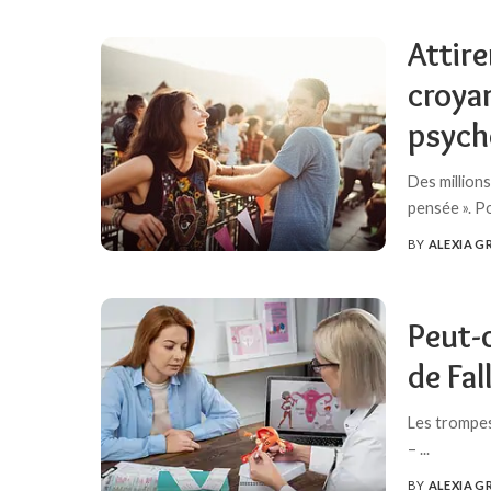
BY
Attire
croyan
psych
Des million
pensée ». P
BY
ALEXIA G
POSTED
BY
Peut-
de Fal
Les trompes
–
...
BY
ALEXIA G