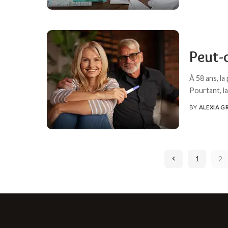
POSTED
BY
Peut-
À 58 ans, l
Pourtant, l
BY
ALEXIA G
POSTED
BY
1
2