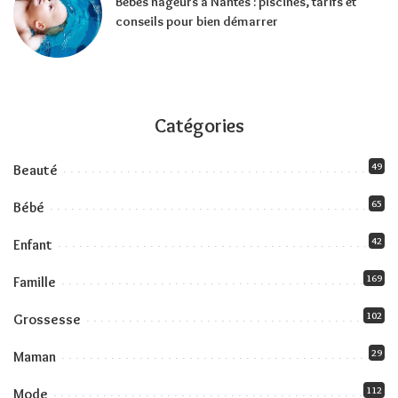
Bébés nageurs à Nantes : piscines, tarifs et
conseils pour bien démarrer
Catégories
49
Beauté
65
Bébé
42
Enfant
169
Famille
102
Grossesse
29
Maman
112
Mode