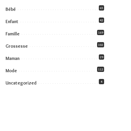
65
Bébé
42
Enfant
169
Famille
102
Grossesse
29
Maman
112
Mode
4
Uncategorized