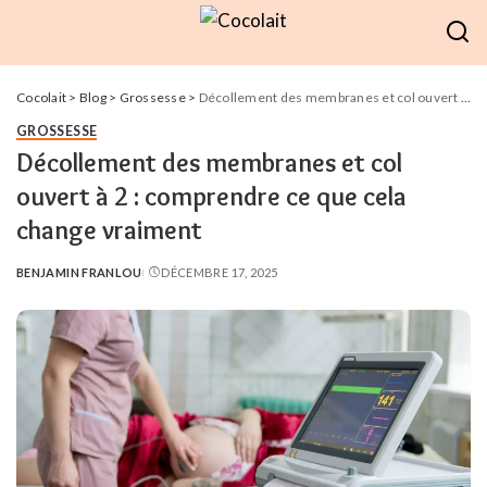
Cocolait
>
Blog
>
Grossesse
>
Décollement des membranes et col ouvert à 2 : comprendre ce que cela change vraiment
GROSSESSE
Décollement des membranes et col
ouvert à 2 : comprendre ce que cela
change vraiment
BENJAMIN FRANLOU
DÉCEMBRE 17, 2025
POSTED
BY