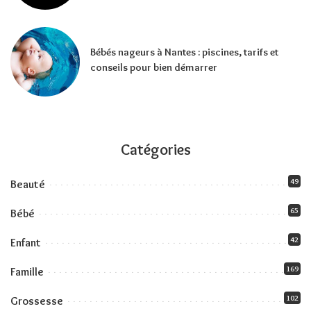
Bébés nageurs à Nantes : piscines, tarifs et
conseils pour bien démarrer
Catégories
49
Beauté
65
Bébé
42
Enfant
169
Famille
102
Grossesse