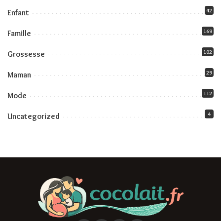
42
Enfant
169
Famille
102
Grossesse
29
Maman
112
Mode
4
Uncategorized