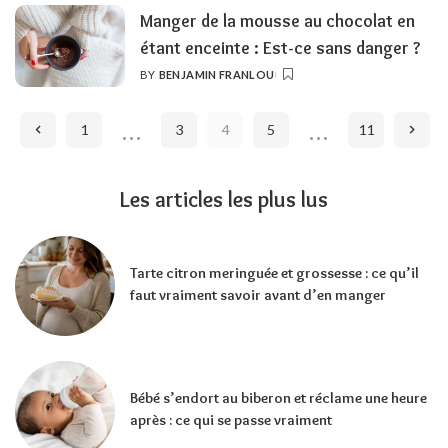
Manger de la mousse au chocolat en
étant enceinte : Est-ce sans danger ?
BY
BENJAMIN FRANLOU
POSTED
BY
…
…
1
3
4
5
11
Les articles les plus lus
Tarte citron meringuée et grossesse : ce qu’il
faut vraiment savoir avant d’en manger
Bébé s’endort au biberon et réclame une heure
après : ce qui se passe vraiment