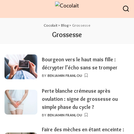
Cocolait
>
Blog
>
Grossesse
Grossesse
Bourgeon vers le haut mais fille :
décrypter l’écho sans se tromper
BY
BENJAMIN FRANLOU
POSTED
BY
Perte blanche crémeuse après
ovulation : signe de grossesse ou
simple phase du cycle ?
BY
BENJAMIN FRANLOU
POSTED
BY
Faire des mèches en étant enceinte :