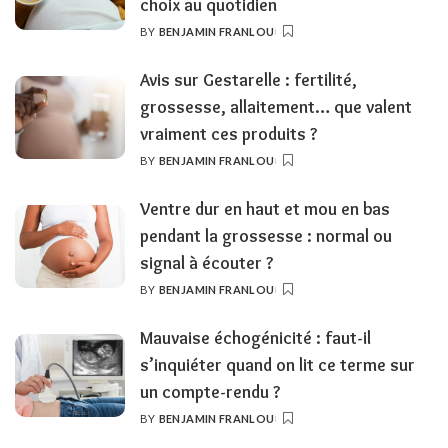
choix au quotidien
BY
BENJAMIN FRANLOU
POSTED
BY
Avis sur Gestarelle : fertilité,
grossesse, allaitement… que valent
vraiment ces produits ?
BY
BENJAMIN FRANLOU
POSTED
BY
Ventre dur en haut et mou en bas
pendant la grossesse : normal ou
signal à écouter ?
BY
BENJAMIN FRANLOU
POSTED
BY
Mauvaise échogénicité : faut-il
s’inquiéter quand on lit ce terme sur
un compte-rendu ?
BY
BENJAMIN FRANLOU
POSTED
BY