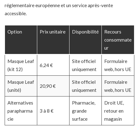
réglementaire européenne et un service après-vente
accessible.
Option
Prix unitaire
Disponibilité
Recours
consommate
ur
Masque Leaf
Site officiel
Formulaire
6,24 €
(kit 12)
uniquement
web, hors UE
Masque Leaf
Site officiel
Formulaire
20,90 €
(unité)
uniquement
web, hors UE
Alternatives
Pharmacie,
Droit UE,
parapharma
3 à 8 €
grande
retour en
cie
surface
magasin