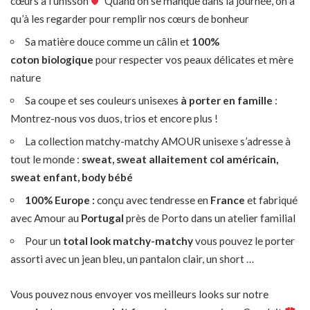
cœurs à l’unisson
Quand on se manque dans la journée, on a
qu’à les regarder pour remplir nos cœurs de bonheur
Sa matière douce comme un câlin et
100%
coton
biologique
pour respecter vos peaux délicates et mère
nature
Sa coupe et ses couleurs unisexes
à porter en famille
:
Montrez-nous vos duos, trios et encore plus !
La collection matchy-matchy AMOUR unisexe s’adresse à
tout le monde :
sweat, sweat allaitement col américain,
sweat enfant, body bébé
100% Europe :
conçu avec tendresse en
France
et fabriqué
avec Amour au
Portugal
près de Porto dans un atelier familial
Pour un
total look
matchy-matchy
vous pouvez le porter
assorti avec un jean bleu, un pantalon clair, un short …
Vous pouvez nous envoyer vos meilleurs looks sur notre