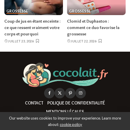
GROSSESSE
GROSSESSE
Coup de jus en étant enceinte :
Clomid et Duphaston :
ce que ressent vraiment votre
comment ce duo favorise la
corps et pourquoi
grossesse
JUILLET 23, 2026
JUILLET 22, 2026
CONTACT
POLIQUE DE CONFIDENTIALITÉ
MENTIONS LÉGALES
Our website uses cookies to improve your experience. Learn more
about:
cookie policy