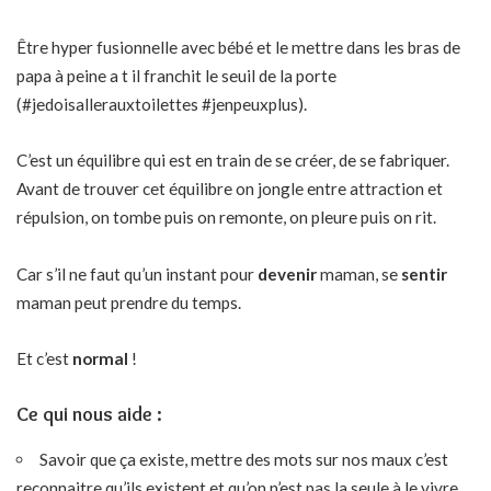
Être hyper fusionnelle avec bébé et le mettre dans les bras de
papa à peine a t il franchit le seuil de la porte
(#jedoisallerauxtoilettes #jenpeuxplus).
C’est un équilibre qui est en train de se créer, de se fabriquer.
Avant de trouver cet équilibre on jongle entre attraction et
répulsion, on tombe puis on remonte, on pleure puis on rit.
Car s’il ne faut qu’un instant pour
devenir
maman, se
sentir
maman peut prendre du temps.
Et c’est
normal
!
Ce qui nous aide :
Savoir que ça existe, mettre des mots sur nos maux c’est
reconnaitre qu’ils existent et qu’on n’est pas la seule à le vivre.