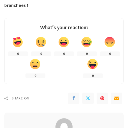
branchées !
What’s your reaction?
0
0
0
0
0
0
0
SHARE ON