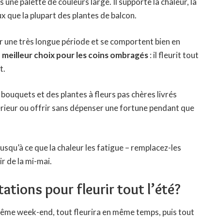
ns une palette de couleurs large. Il supporte la chaleur, la
x que la plupart des plantes de balcon.
 sur une très longue période et se comportent bien en
e meilleur choix pour les coins ombragés
: il fleurit tout
t.
s bouquets et des plantes à
fleurs pas chères
livrés
térieur ou offrir sans dépenser une fortune pendant que
usqu’à ce que la chaleur les fatigue – remplacez-les
r de la mi-mai.
tions pour fleurir tout l’été?
le même week-end, tout fleurira en même temps, puis tout