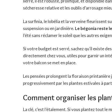
lierre, il est robuste, prolifique, et disponible da
sécheresse relative et les oublis d’arrosage mieu
La surfinia, le lobélia et la verveine fleurissent
suspension ou en jardinière.
Le bégonia reste l
l’été sans réclamer le soleil que les autres exigen
Si votre budget est serré, sachez qu’il existe de
directement chez vous, utiles pour garnir un in
votre balcon se met en place.
Les pensées prolongent la floraison printanière j
progressivement par les plantes estivales à parti
Comment organiser les planta
La clé, c’est l’étalement. Si vous plantez tout 