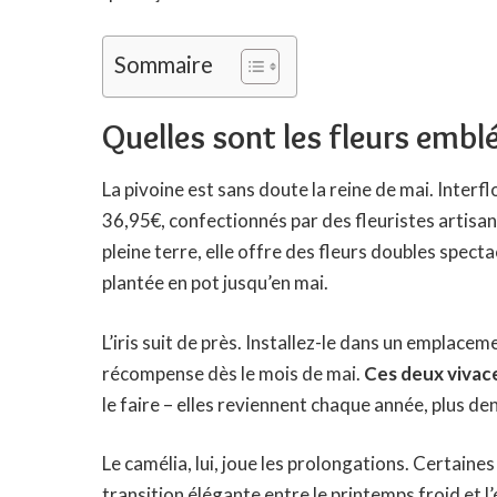
Sommaire
Quelles sont les fleurs emb
La pivoine est sans doute la reine de mai.
Interfl
36,95€, confectionnés par des fleuristes artisan
pleine terre, elle offre des fleurs doubles spect
plantée en pot jusqu’en mai.
L’iris suit de près. Installez-le dans un emplace
récompense dès le mois de mai.
Ces deux vivace
le faire – elles reviennent chaque année, plus de
Le camélia, lui, joue les prolongations. Certaine
transition élégante entre le printemps froid et l’é