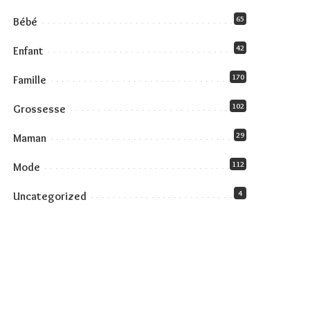
65
Bébé
42
Enfant
170
Famille
102
Grossesse
29
Maman
112
Mode
4
Uncategorized