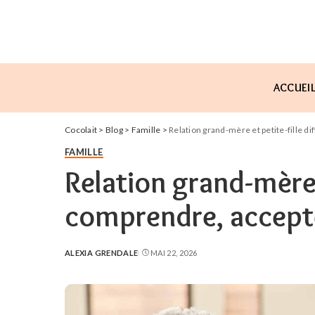
ACCUEI
Cocolait
>
Blog
>
Famille
>
Relation grand-mère et petite-fille dif
FAMILLE
Relation grand-mère et
comprendre, accepte
ALEXIA GRENDALE
MAI 22, 2026
POSTED
BY