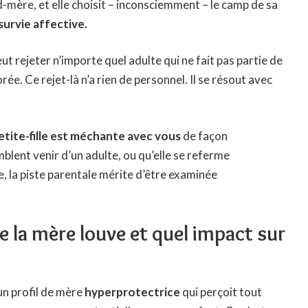
-mère, et elle choisit – inconsciemment – le camp de sa
 survie affective.
ut rejeter n’importe quel adulte qui ne fait pas partie de
e. Ce rejet-là n’a rien de personnel. Il se résout avec
etite-fille est méchante avec vous
de façon
blent venir d’un adulte, ou qu’elle se referme
 la piste parentale mérite d’être examinée
 la mère louve et quel impact sur
un profil de mère
hyperprotectrice
qui perçoit tout