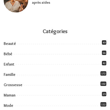
après aides
Catégories
49
Beauté
66
Bébé
42
Enfant
172
Famille
102
Grossesse
29
Maman
112
Mode