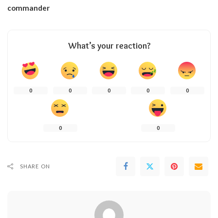
commander
What’s your reaction?
0
0
0
0
0
0
0
SHARE ON