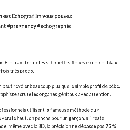
nom est Echografilm vous pouvez
ant
#pregnancy
#echographie
. Elle transforme les silhouettes floues en noir et blanc
fois très précis.
n peut révéler beaucoup plus que le simple profil de bébé.
aphiste scrute les organes génitaux avec attention.
rofessionnels utilisent la fameuse méthode du «
e vers le haut, on penche pour un garçon, s’il reste
stade, même avec la 3D, la précision ne dépasse pas
75 %