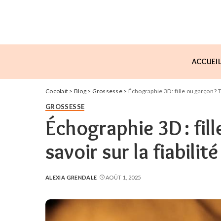
ACCUEI
Cocolait
>
Blog
>
Grossesse
>
Échographie 3D : fille ou garçon ? 
GROSSESSE
Échographie 3D : fill
savoir sur la fiabili
ALEXIA GRENDALE
AOÛT 1, 2025
POSTED
BY