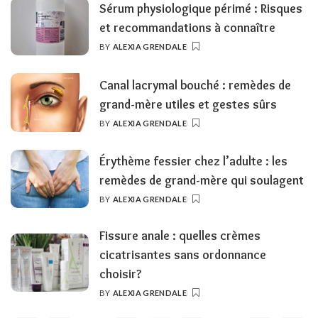
Sérum physiologique périmé : Risques
et recommandations à connaître
BY
ALEXIA GRENDALE
POSTED
BY
Canal lacrymal bouché : remèdes de
grand-mère utiles et gestes sûrs
BY
ALEXIA GRENDALE
POSTED
BY
Érythème fessier chez l’adulte : les
remèdes de grand-mère qui soulagent
BY
ALEXIA GRENDALE
POSTED
BY
Fissure anale : quelles crèmes
cicatrisantes sans ordonnance
choisir?
BY
ALEXIA GRENDALE
POSTED
BY