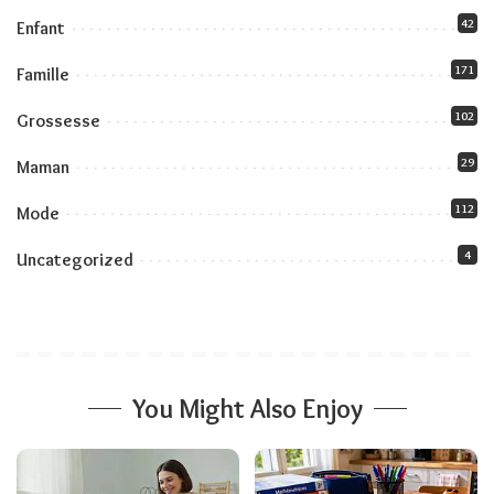
42
Enfant
171
Famille
102
Grossesse
29
Maman
112
Mode
4
Uncategorized
You Might Also Enjoy