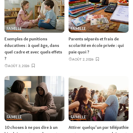
FAMILLE
FAMILLE
Exemples de punitions
Parents séparés et frais de
éducatives : à quel âge, dans
scolarité en école privée : qui
quel cadre et avec quels effets
paie quoi ?
?
AOÛT 2, 2026
AOÛT 3, 2026
FAMILLE
FAMILLE
10 choses à ne pas dire à un
Attirer quelqu’un par télépathie