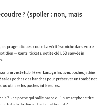
oudre ? (spoiler : non, mais
, les pragmatiques « oui ». La vérité se niche dans votre
idien — gants, tickets, petite clé USB sauvée in
s.
 sur une veste habillée en lainage fin, avec poches
jettées
ées
les poches des hanches pour préserver un tombé net
c ou utilisez les poches intérieures.
ie ? Une poche qui baille parce qu’un smartphone tire
amis, balade du dimanche, trajet boulot ?