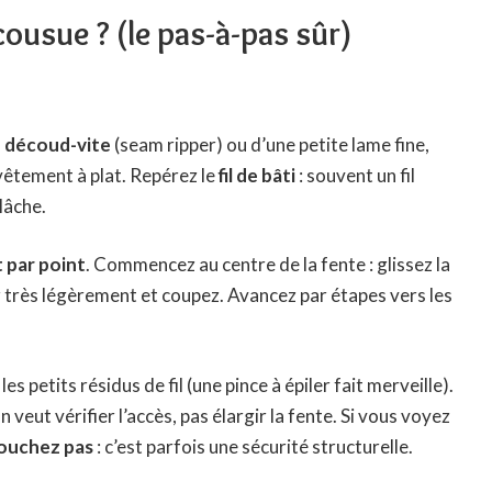
usue ? (le pas-à-pas sûr)
n
découd-vite
(seam ripper) ou d’une petite lame fine,
vêtement à plat. Repérez le
fil de bâti
: souvent un fil
 lâche.
 par point
. Commencez au centre de la fente : glissez la
 très légèrement et coupez. Avancez par étapes vers les
s petits résidus de fil (une pince à épiler fait merveille).
 veut vérifier l’accès, pas élargir la fente. Si vous voyez
touchez pas
: c’est parfois une sécurité structurelle.