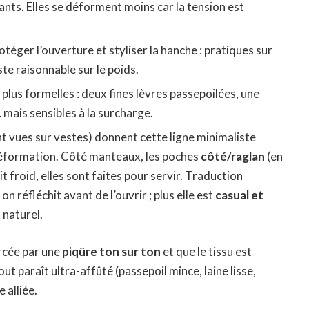
nts. Elles se déforment moins car la tension est
téger l’ouverture et styliser la hanche : pratiques sur
ste raisonnable sur le poids.
s plus formelles : deux fines lèvres passepoilées, une
mais sensibles à la surcharge.
t vues sur vestes) donnent cette ligne minimaliste
 déformation. Côté manteaux, les poches
côté/raglan
(en
ait froid, elles sont faites pour servir. Traduction
s on réfléchit avant de l’ouvrir ; plus elle est
casual et
 naturel.
orcée par une
piqûre ton sur ton
et que le tissu est
ut paraît ultra-affûté (passepoil mince, laine lisse,
 alliée.