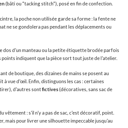
en
(bâti ou “tacking stitch”), posé en fin de confection.
intre, la poche non utilisée garde sa forme : la fente ne
 rabat ne se gondolera pas pendant les déplacements ou
e dos d’un manteau ou la petite étiquette brodée parfois
 points indiquent que la pièce sort tout juste de l’atelier.
rtant de boutique, des dizaines de mains se posent au
 à vue d’œil. Enfin, distinguons les cas : certaines
tirer), d’autres sont
fictives
(décoratives, sans sac de
u vêtement : s’il n’y a pas de sac, c’est décoratif, point.
er, mais pour livrer une silhouette impeccable jusqu’au