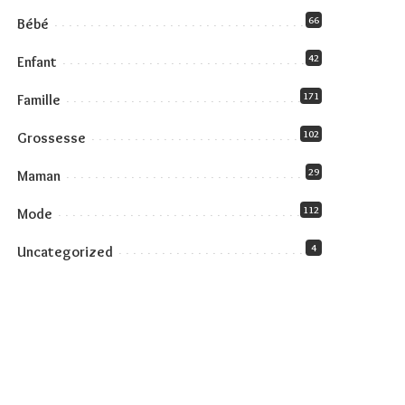
66
Bébé
42
Enfant
171
Famille
102
Grossesse
29
Maman
112
Mode
4
Uncategorized