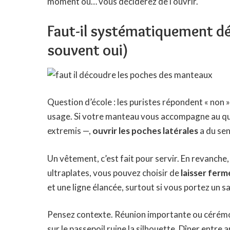
moment où… vous déciderez de l’ouvrir.
Faut-il systématiquement déc
souvent oui)
Question d’école : les puristes répondent « non »
usage. Si votre manteau vous accompagne au quot
extremis —,
ouvrir les poches latérales
a du sen
Un vêtement, c’est fait pour servir. En revanche,
ultraplates, vous pouvez choisir de
laisser ferm
et une ligne élancée, surtout si vous portez un sa
Pensez contexte. Réunion importante ou cérémon
sur le passepoil ruine la silhouette. Dîner entre 