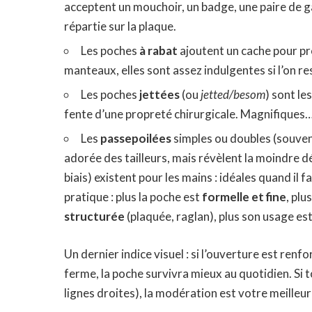
acceptent un mouchoir, un badge, une paire de ga
répartie sur la plaque.
Les poches
à rabat
ajoutent un cache pour pro
manteaux, elles sont assez indulgentes si l’on re
Les poches
jettées
(ou
jetted/besom
) sont le
fente d’une propreté chirurgicale. Magnifiques… 
Les
passepoilées
simples ou doubles (souven
adorée des tailleurs, mais révèlent la moindre
biais) existent pour les mains : idéales quand il f
pratique : plus la poche est
formelle et fine
, plu
structurée
(plaquée, raglan), plus son usage est
Un dernier indice visuel : si l’ouverture est renf
ferme, la poche survivra mieux au quotidien. Si to
lignes droites), la modération est votre meilleure