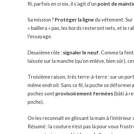
fil, parfois en croix, il s’agit d’un
point de mainti
Sa mission ?
Protéger la ligne
du vêtement. Sur c
« baillera » pas, les bords resteront nets, et le
l’essayage.
Deuxième rôle :
signaler le neuf
. Comme la fent
laissée sur la manche (qu’on enlève, bien sûr), ces
Troisième raison, très terre-à-terre : sur un po
même endroit. Sans ce fil, la poche se déformerait
poches sont
provisoirement fermées
(bâti à re
poche).
On les reconnaît en glissant la main à l’intérieur d
Résumé : la couture n’est pas là pour vous frustr