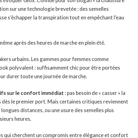
ns évoquer
Geox
. Connue pour son slogan « la chaussure
tation sur une technologie brevetée : des semelles
se s’échapper la transpiration tout en empêchant l’eau
c, même après des heures de marche en plein été.
neakers urbains. Les gammes pour femmes comme
ook polyvalent : suffisamment chic pour être portées
our durer toute une journée de marche.
ifs sur le confort immédiat :
pas besoin de « casser » la
 dès le premier port. Mais certaines critiques reviennent
es longues distances, ou une usure des semelles plus
usieurs heures.
es qui cherchent un compromis entre élégance et confort