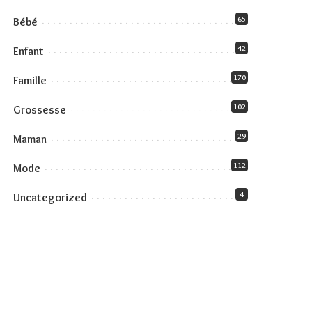
65
Bébé
42
Enfant
170
Famille
102
Grossesse
29
Maman
112
Mode
4
Uncategorized