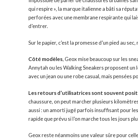
Impossible de parler de chaussures urbaines sa
qui respire », la marque italienne a bâti sa répu
perforées avec une membrane respirante qui lais
d’entrer.
Sur le papier, c’est la promesse d’un pied au se
Côté modèles
, Geox mise beaucoup sur les s
Annytah ou les Walking Sneakers proposent un l
avec un jean ou une robe casual, mais pensées p
Les retours d’utilisatrices sont souvent posit
chaussure, on peut marcher plusieurs kilomètres
aussi : un amorti jugé parfois insuffisant pour l
rapide que prévu si l’on marche tous les jours pl
Geox reste néanmoins une valeur sûre pour cell