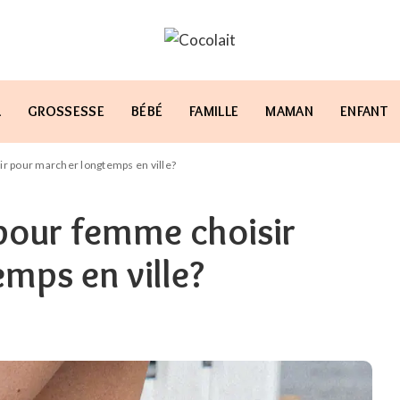
L
GROSSESSE
BÉBÉ
FAMILLE
MAMAN
ENFANT
r pour marcher longtemps en ville?
pour femme choisir
mps en ville?