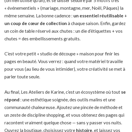
(on n’en utilise qu’un), et se laisser séduire par 5 motifs très
« événementiels » (mariage, montagne, mer, Noël, Pâques) la
même semaine. La bonne cadence :
un essentiel réutilisable
+
un coup de cœur de collection
à chaque saison. Enfin, gardez
un coin de table réservé aux chutes : un die d’étiquettes + vos
chutes = des embellissements gratuits.
C’est votre petit « studio de découpe » maison pour finir les
pages en beauté. Vous verrez : quand votre matériel travaille
pour vous (au lieu de vous intimider), votre créativité se met à
parler toute seule.
Au final, Les Ateliers de Karine, c’est un écosystème où tout
se
répond
: une esthétique soignée, des outils malins et une
communauté chaleureuse. Ajoutez une pincée de méthode et
un zeste de discipline shopping, et vous obtenez des pages qui
racontent vraiment quelque chose — sans y passer vos nuits.
Ouvrez la boutique, choisissez votre
histoire
, et laissez vos