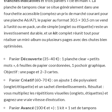
tranches indicatives
et trois paniers « clé en main ». La
planche de tampons clear se situe généralement dans une
fourchette accessible (comptez un prix de marché courant pour
une planche A6/A7), le papier au format 30,5 × 30,5 cm se vend
à l’unité ou en pack, un die simple (onglet ou étiquette) reste un
investissement durable, et un
kit
complet réunit tout pour
réaliser un mini-album ou plusieurs pages avec des chutes bien
optimisées.
Panier
Découverte
(35–40 €) : 1 planche clear « petits
mots », 6 feuilles de papier coordonnées, 1 pochoir graphique.
Objectif : une page et 2–3 cartes.
Panier
Créatif
(60–70 €) : on ajoute 1 die polyvalent
(onglet/étiquette) et un sachet d’embellissements. Résultat :
vous multipliez les répétitions visuelles (onglets, étiquettes) et
gagnez une vraie vitesse d’exécution.
Panier
Avancé
(100 € et +) : 1 kit + 1 set de tampons