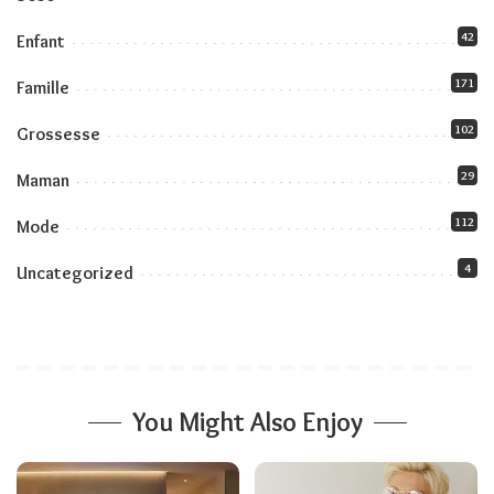
42
Enfant
171
Famille
102
Grossesse
29
Maman
112
Mode
4
Uncategorized
You Might Also Enjoy