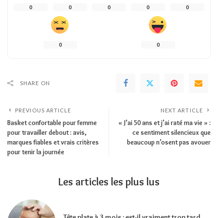
0
0
0
0
0
0
0
SHARE ON
PREVIOUS ARTICLE
NEXT ARTICLE
Basket confortable pour femme
« J’ai 50 ans et j’ai raté ma vie » :
pour travailler debout : avis,
ce sentiment silencieux que
marques fiables et vrais critères
beaucoup n’osent pas avouer
pour tenir la journée
Les articles les plus lus
Tête plate à 3 mois : est-il vraiment trop tard