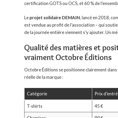
certification GOTS ou OCS, et 60 % de l’ensemble
Le
projet solidaire DEMAIN
, lancé en 2018, c
est vendue au profit de l’association – qui souti
de la journée entière viennent s’y ajouter. Un m
Qualité des matières et posi
vraiment Octobre Éditions
Octobre Éditions se positionne clairement dans l
réelle de la marque :
Catégorie
Prix d’entr
T-shirts
45 €
Chemises
90 €