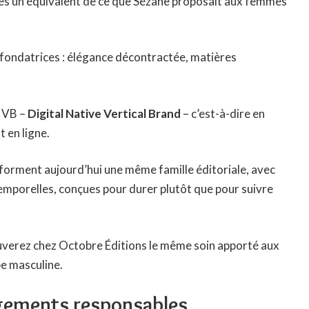
es un équivalent de ce que Sézane proposait aux femmes
fondatrices : élégance décontractée, matières
DNVB –
Digital Native Vertical Brand
– c’est-à-dire en
 en ligne.
forment aujourd’hui une même famille éditoriale, avec
temporelles, conçues pour durer plutôt que pour suivre
uverez chez Octobre Éditions le même soin apporté aux
be masculine.
agements responsables