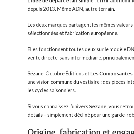
L’idée de départ était simple
: offrir aux homm
depuis 2013. Même ADN, autre terrain.
Les deux marques partagent les mêmes valeurs 
sélectionnées et fabrication européenne.
Elles fonctionnent toutes deux sur le modèle 
vente directe, sans intermédiaire, principalement
Sézane, Octobre Éditions et
Les Composantes
une vision commune du vestiaire : des pièces in
les cycles saisonniers.
Si vous connaissez l’univers
Sézane
, vous retro
détails – simplement décliné pour une garde-ro
Origine, fabrication et eng