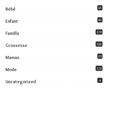
65
Bébé
42
Enfant
170
Famille
102
Grossesse
29
Maman
112
Mode
4
Uncategorized