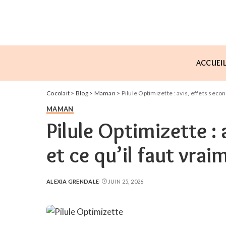
ACCUEI
Cocolait
>
Blog
>
Maman
>
Pilule Optimizette : avis, effets secon
MAMAN
Pilule Optimizette : 
et ce qu’il faut vrai
ALEXIA GRENDALE
JUIN 25, 2026
POSTED
BY