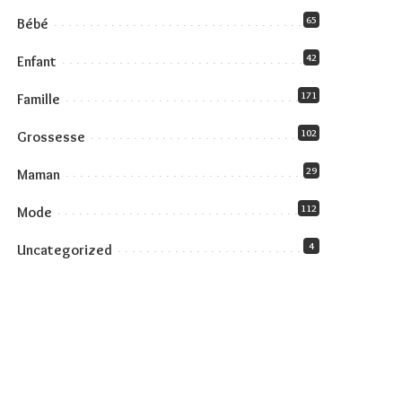
65
Bébé
42
Enfant
171
Famille
102
Grossesse
29
Maman
112
Mode
4
Uncategorized