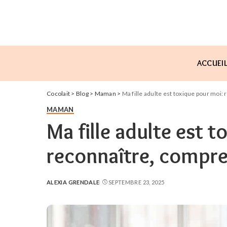
ACCUEI
Cocolait
>
Blog
>
Maman
>
Ma fille adulte est toxique pour moi:
MAMAN
Ma fille adulte est 
reconnaître, compre
ALEXIA GRENDALE
SEPTEMBRE 23, 2025
POSTED
BY