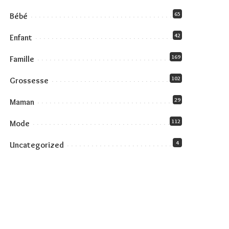
65
Bébé
42
Enfant
169
Famille
102
Grossesse
29
Maman
112
Mode
4
Uncategorized