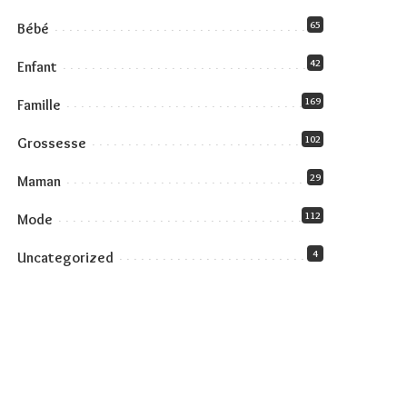
65
Bébé
42
Enfant
169
Famille
102
Grossesse
29
Maman
112
Mode
4
Uncategorized