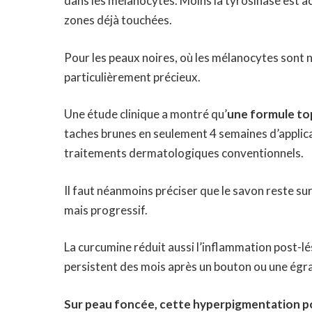
dans les mélanocytes. Moins la tyrosinase est a
zones déjà touchées.
Pour les peaux noires, où les mélanocytes sont n
particulièrement précieux.
Une étude clinique a montré qu’
une formule to
taches brunes en seulement 4 semaines d’applica
traitements dermatologiques conventionnels.
Il faut néanmoins préciser que le savon reste su
mais progressif.
La curcumine réduit aussi l’inflammation post-lé
persistent des mois après un bouton ou une égr
Sur peau foncée, cette hyperpigmentation po