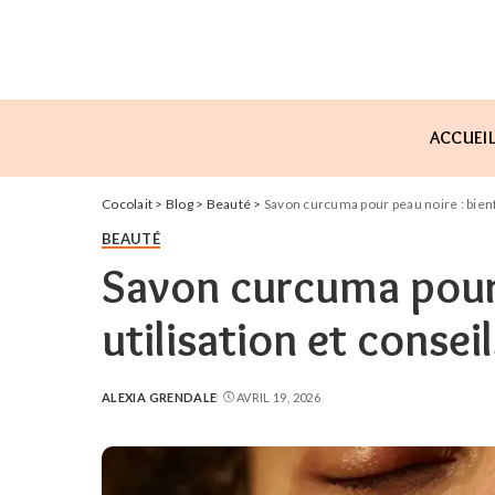
ACCUEI
Cocolait
>
Blog
>
Beauté
>
Savon curcuma pour peau noire : bienfa
BEAUTÉ
Savon curcuma pour p
utilisation et conseil
ALEXIA GRENDALE
AVRIL 19, 2026
POSTED
BY