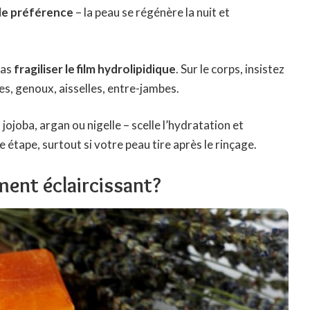
 de préférence
– la peau se régénère la nuit et
pas
fragiliser le film hydrolipidique
. Sur le corps, insistez
s, genoux, aisselles, entre-jambes.
 jojoba, argan ou nigelle – scelle l’hydratation et
 étape, surtout si votre peau tire après le rinçage.
ment éclaircissant?