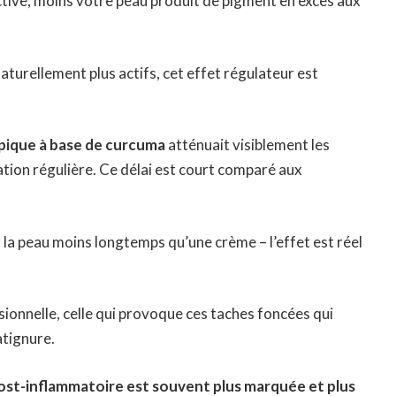
ctive, moins votre peau produit de pigment en excès aux
aturellement plus actifs, cet effet régulateur est
pique à base de curcuma
atténuait visiblement les
tion régulière. Ce délai est court comparé aux
r la peau moins longtemps qu’une crème – l’effet est réel
sionnelle, celle qui provoque ces taches foncées qui
atignure.
st-inflammatoire est souvent plus marquée et plus