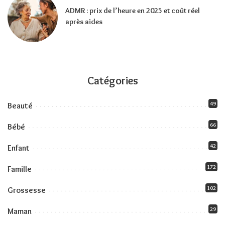
ADMR : prix de l’heure en 2025 et coût réel
après aides
Catégories
49
Beauté
66
Bébé
42
Enfant
172
Famille
102
Grossesse
29
Maman