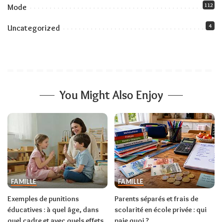
112
Mode
4
Uncategorized
You Might Also Enjoy
FAMILLE
FAMILLE
Exemples de punitions
Parents séparés et frais de
éducatives : à quel âge, dans
scolarité en école privée : qui
quel cadre et avec quels effets
paie quoi ?