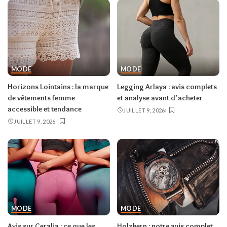
MODE
MODE
Horizons Lointains : la marque
Legging Arlaya : avis complets
de vêtements femme
et analyse avant d’acheter
accessible et tendance
JUILLET 9, 2026
JUILLET 9, 2026
MODE
MODE
Avis sur Ceralia : ce que les
Holzkern : notre avis complet