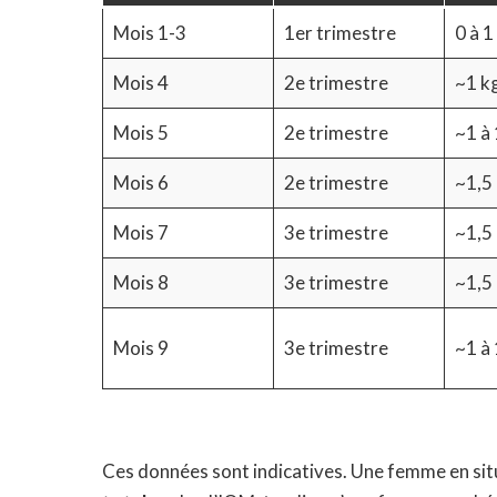
Mois 1-3
1er trimestre
0 à 1
Mois 4
2e trimestre
~1 k
Mois 5
2e trimestre
~1 à 
Mois 6
2e trimestre
~1,5
Mois 7
3e trimestre
~1,5 
Mois 8
3e trimestre
~1,5 
Mois 9
3e trimestre
~1 à 
Ces données sont indicatives. Une femme en sit