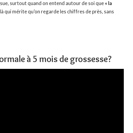
assue, surtout quand on entend autour de soi que
« la
ilà qui mérite qu’on regarde les chiffres de près, sans
 normale à 5 mois de grossesse?