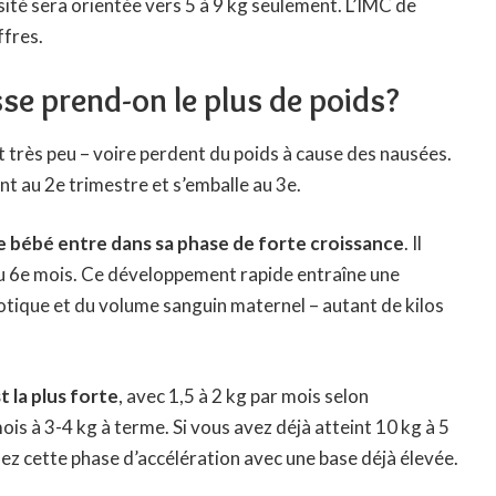
ité sera orientée vers 5 à 9 kg seulement. L’IMC de
ffres.
se prend-on le plus de poids?
très peu – voire perdent du poids à cause des nausées.
t au 2e trimestre et s’emballe au 3e.
e bébé entre dans sa phase de forte croissance
. Il
 au 6e mois. Ce développement rapide entraîne une
tique et du volume sanguin maternel – autant de kilos
t la plus forte
, avec 1,5 à 2 kg par mois selon
is à 3-4 kg à terme. Si vous avez déjà atteint 10 kg à 5
ez cette phase d’accélération avec une base déjà élevée.