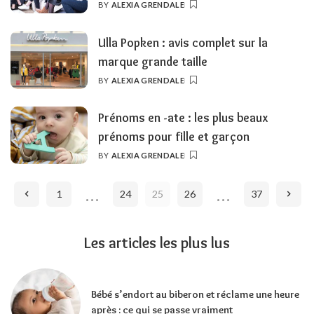
BY
ALEXIA GRENDALE
POSTED
BY
Ulla Popken : avis complet sur la
marque grande taille
BY
ALEXIA GRENDALE
POSTED
BY
Prénoms en -ate : les plus beaux
prénoms pour fille et garçon
BY
ALEXIA GRENDALE
POSTED
BY
…
…
1
24
25
26
37
Les articles les plus lus
Bébé s’endort au biberon et réclame une heure
après : ce qui se passe vraiment