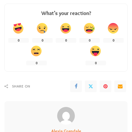
What’s your reaction?
0
0
0
0
0
0
0
SHARE ON
Alexia Grendale