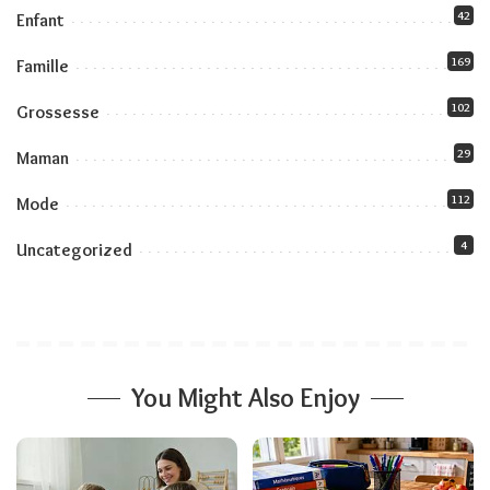
42
Enfant
169
Famille
102
Grossesse
29
Maman
112
Mode
4
Uncategorized
You Might Also Enjoy