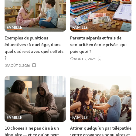
FAMILLE
FAMILLE
Exemples de punitions
Parents séparés et frais de
éducatives : à quel âge, dans
scolarité en école privée : qui
quel cadre et avec quels effets
paie quoi ?
?
AOÛT 2, 2026
AOÛT 3, 2026
FAMILLE
FAMILLE
10 choses à ne pas dire à un
Attirer quelqu’un par télépathie
bipolaire — et ce qu’on peut
: entre croyances populaires et