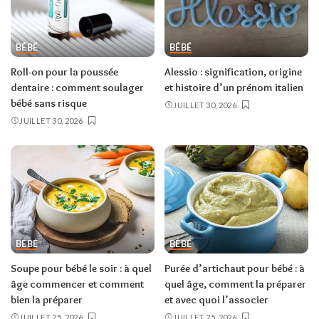
BÉBÉ
BÉBÉ
Roll-on pour la poussée
Alessio : signification, origine
dentaire : comment soulager
et histoire d’un prénom italien
bébé sans risque
JUILLET 30, 2026
JUILLET 30, 2026
BÉBÉ
BÉBÉ
Soupe pour bébé le soir : à quel
Purée d’artichaut pour bébé : à
âge commencer et comment
quel âge, comment la préparer
bien la préparer
et avec quoi l’associer
JUILLET 25, 2026
JUILLET 25, 2026