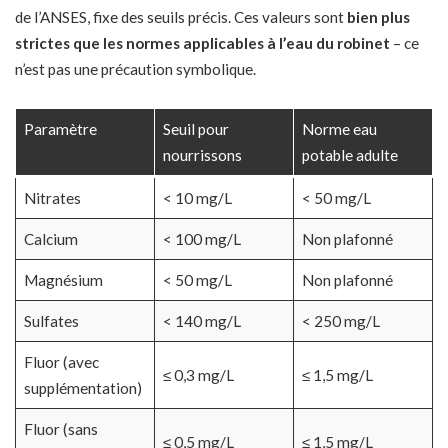
de l’ANSES, fixe des seuils précis. Ces valeurs sont
bien plus
strictes que les normes applicables à l’eau du robinet
– ce
n’est pas une précaution symbolique.
Paramètre
Seuil pour
Norme eau
nourrissons
potable adulte
Nitrates
< 10 mg/L
< 50 mg/L
Calcium
< 100 mg/L
Non plafonné
Magnésium
< 50 mg/L
Non plafonné
Sulfates
< 140 mg/L
< 250 mg/L
Fluor (avec
≤ 0,3 mg/L
≤ 1,5 mg/L
supplémentation)
Fluor (sans
≤ 0,5 mg/L
≤ 1,5 mg/L