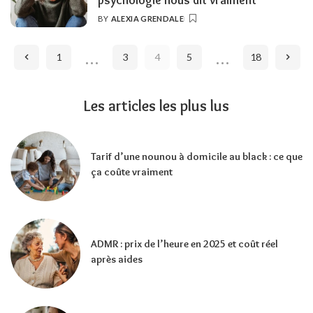
BY
ALEXIA GRENDALE
POSTED
BY
…
…
1
3
4
5
18
Les articles les plus lus
Tarif d’une nounou à domicile au black : ce que
ça coûte vraiment
ADMR : prix de l’heure en 2025 et coût réel
après aides