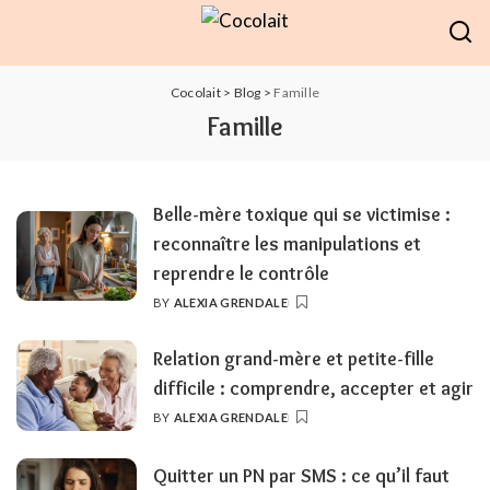
Cocolait
>
Blog
>
Famille
Famille
Belle-mère toxique qui se victimise :
reconnaître les manipulations et
reprendre le contrôle
BY
ALEXIA GRENDALE
POSTED
BY
Relation grand-mère et petite-fille
difficile : comprendre, accepter et agir
BY
ALEXIA GRENDALE
POSTED
BY
Quitter un PN par SMS : ce qu’il faut