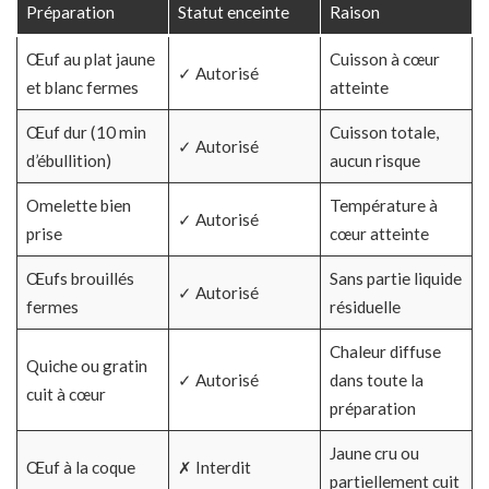
Préparation
Statut enceinte
Raison
Œuf au plat jaune
Cuisson à cœur
✓ Autorisé
et blanc fermes
atteinte
Œuf dur (10 min
Cuisson totale,
✓ Autorisé
d’ébullition)
aucun risque
Omelette bien
Température à
✓ Autorisé
prise
cœur atteinte
Œufs brouillés
Sans partie liquide
✓ Autorisé
fermes
résiduelle
Chaleur diffuse
Quiche ou gratin
✓ Autorisé
dans toute la
cuit à cœur
préparation
Jaune cru ou
Œuf à la coque
✗ Interdit
partiellement cuit