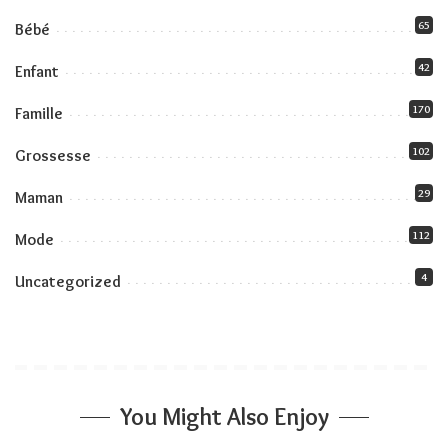
65
Bébé
42
Enfant
170
Famille
102
Grossesse
29
Maman
112
Mode
4
Uncategorized
You Might Also Enjoy