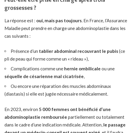
grossesses ?
La réponse est :
oui, mais pas toujours
. En France, l’Assurance
Maladie peut prendre en charge une abdominoplastie dans les
cas suivants :
Présence d’un
tablier abdominal recouvrant le pubis
(ce
pli de peau qui forme comme un « rideau »),
Complications comme une
hernie ombilicale
ou une
séquelle de césarienne mal cicatrisée
,
Ou encore une réparation des muscles abdominaux
(diastasis) si elle est jugée nécessaire médicalement.
En 2023, environ
5 000 femmes ont bénéficié d’une
abdominoplastie remboursée
partiellement ou totalement
dans le cadre d’une indication médicale. Attention,
le passage
devant un médecin-conseil est souvent exigé
, et il faudra