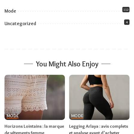
112
Mode
4
Uncategorized
You Might Also Enjoy
MODE
MODE
Horizons Lointains : la marque
Legging Arlaya : avis complets
de vêtements femme
et analyse avant d’acheter