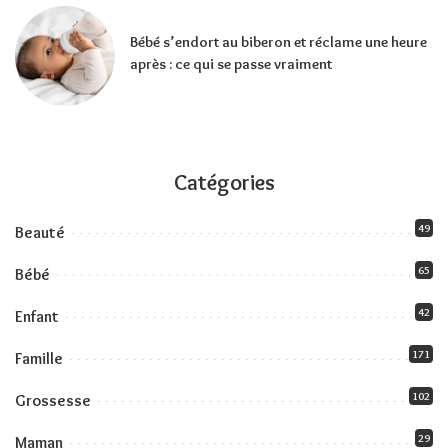
Bébé s’endort au biberon et réclame une heure
après : ce qui se passe vraiment
Catégories
49
Beauté
65
Bébé
42
Enfant
171
Famille
102
Grossesse
29
Maman