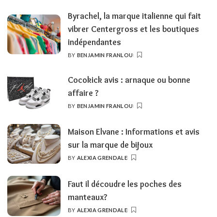
BY
Byrachel, la marque italienne qui fait
vibrer Centergross et les boutiques
indépendantes
BY
BENJAMIN FRANLOU
POSTED
BY
Cocokick avis : arnaque ou bonne
affaire ?
BY
BENJAMIN FRANLOU
POSTED
BY
Maison Elvane : Informations et avis
sur la marque de bijoux
BY
ALEXIA GRENDALE
POSTED
BY
Faut il découdre les poches des
manteaux?
BY
ALEXIA GRENDALE
POSTED