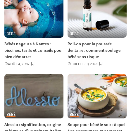
BÉBÉ
BÉBÉ
Bébés nageurs à Nantes :
Roll-on pour la poussée
piscines, tarifs et conseils pour
dentaire : comment soulager
bien démarrer
bébé sans risque
AOÛT 4, 2026
JUILLET 30, 2026
BÉBÉ
BÉBÉ
Alessio : signification, origine
Soupe pour bébé le soir : à quel
et histoire d’un prénom italien
âge commencer et comment