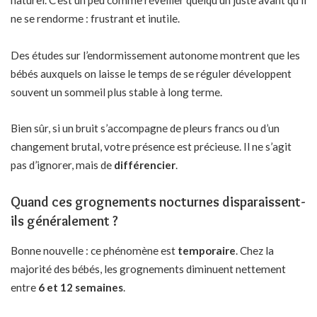
naturel. C’est un peu comme réveiller quelqu’un juste avant qu’il
ne se rendorme : frustrant et inutile.
Des études sur l’endormissement autonome montrent que les
bébés auxquels on laisse le temps de se réguler développent
souvent un sommeil plus stable à long terme.
Bien sûr, si un bruit s’accompagne de pleurs francs ou d’un
changement brutal, votre présence est précieuse. Il ne s’agit
pas d’ignorer, mais de
différencier
.
Quand ces grognements nocturnes disparaissent-
ils généralement ?
Bonne nouvelle : ce phénomène est
temporaire
. Chez la
majorité des bébés, les grognements diminuent nettement
entre
6 et 12 semaines
.