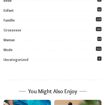
Bébé
42
Enfant
170
Famille
102
Grossesse
29
Maman
112
Mode
4
Uncategorized
You Might Also Enjoy